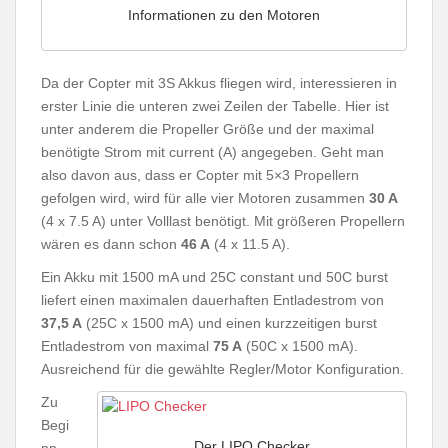
Informationen zu den Motoren
Da der Copter mit 3S Akkus fliegen wird, interessieren in
erster Linie die unteren zwei Zeilen der Tabelle. Hier ist
unter anderem die Propeller Größe und der maximal
benötigte Strom mit current (A) angegeben. Geht man
also davon aus, dass er Copter mit 5×3 Propellern
gefolgen wird, wird für alle vier Motoren zusammen
30 A
(4 x 7.5 A) unter Volllast benötigt. Mit größeren Propellern
wären es dann schon
46 A
(4 x 11.5 A).
Ein Akku mit 1500 mA und 25C constant und 50C burst
liefert einen maximalen dauerhaften Entladestrom von
37,5 A
(25C x 1500 mA) und einen kurzzeitigen burst
Entladestrom von maximal
75 A
(50C x 1500 mA).
Ausreichend für die gewählte Regler/Motor Konfiguration.
Zu
Begi
Der LIPO Checker
nn