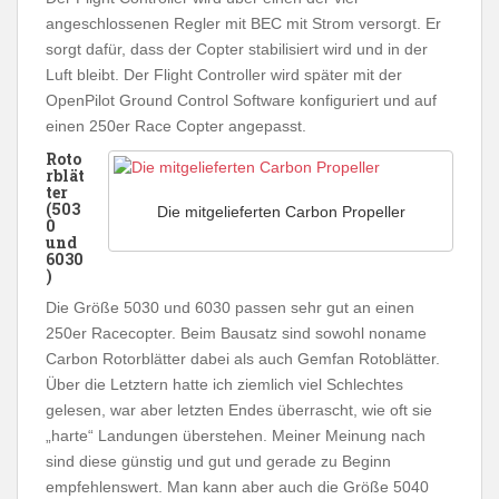
angeschlossenen Regler mit BEC mit Strom versorgt. Er
sorgt dafür, dass der Copter stabilisiert wird und in der
Luft bleibt. Der Flight Controller wird später mit der
OpenPilot Ground Control Software konfiguriert und auf
einen 250er Race Copter angepasst.
Roto
rblät
ter
(503
Die mitgelieferten Carbon Propeller
0
und
6030
)
Die Größe 5030 und 6030 passen sehr gut an einen
250er Racecopter. Beim Bausatz sind sowohl noname
Carbon Rotorblätter dabei als auch Gemfan Rotoblätter.
Über die Letztern hatte ich ziemlich viel Schlechtes
gelesen, war aber letzten Endes überrascht, wie oft sie
„harte“ Landungen überstehen. Meiner Meinung nach
sind diese günstig und gut und gerade zu Beginn
empfehlenswert. Man kann aber auch die Größe 5040