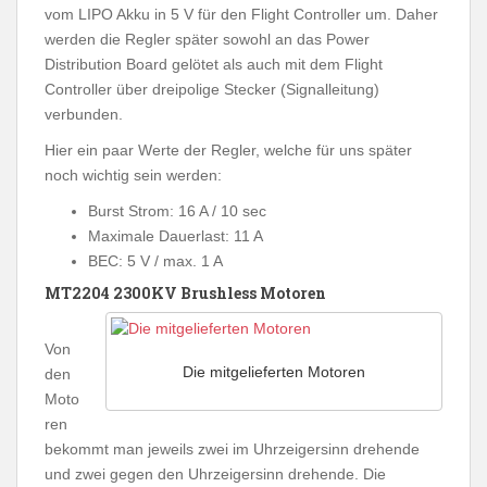
vom LIPO Akku in 5 V für den Flight Controller um. Daher
werden die Regler später sowohl an das Power
Distribution Board gelötet als auch mit dem Flight
Controller über dreipolige Stecker (Signalleitung)
verbunden.
Hier ein paar Werte der Regler, welche für uns später
noch wichtig sein werden:
Burst Strom: 16 A / 10 sec
Maximale Dauerlast: 11 A
BEC: 5 V / max. 1 A
MT2204 2300KV Brushless Motoren
Von
Die mitgelieferten Motoren
den
Moto
ren
bekommt man jeweils zwei im Uhrzeigersinn drehende
und zwei gegen den Uhrzeigersinn drehende. Die