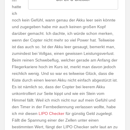
hatte
ich
noch kein Gefühl, wann genau der Akku leer sein könnte
und zugegeben habe mir auch keinen großen Kopf
darüber gemacht. Ich dachte, ich würde schon merken,
wenn der Copter nicht mehr so viel Power hat. Teilweise
ist das auch so. Ist der Akku leer gesaugt, bemerkt man,
zumindest bei Vollgas, einen gewissen Leistungsverlust.
Beim reinen Schwebeflug, welcher gerade am Anfang der
Fliegerkariere hoch im Kurs ist, merkt man davon jedoch
reichlich wenig. Und so war es teilweise Glück, dass die
Kiste durch einen leeren Akku nicht einfach abgestürzt ist.
Es ist nämlich so, dass der Copter bei leerem Akku
unkontrolliert zur Seite kippt und wie ein Stein vom
Himmel fällt. Weil ich mich nicht nur auf mein Gefühl und
den Timer in der Fernbediennung verlassen wollte, habe
ich mir diesen
LIPO Checker
für günstig Geld zugelegt.
Fällt die Spannung einer der Zellen unter einen
bestimmten Wert, fängt der LIPO Checker sehr laut an zu