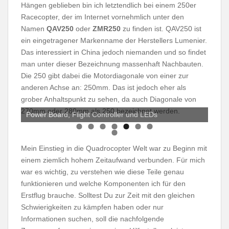
Hängen geblieben bin ich letztendlich bei einem 250er
Racecopter, der im Internet vornehmlich unter den
Namen
QAV250
oder
ZMR250
zu finden ist. QAV250 ist
ein eingetragener Markenname der Herstellers Lumenier.
Das interessiert in China jedoch niemanden und so findet
man unter dieser Bezeichnung massenhaft Nachbauten.
Die 250 gibt dabei die Motordiagonale von einer zur
anderen Achse an: 250mm. Das ist jedoch eher als
grober Anhaltspunkt zu sehen, da auch Diagonale von
270mm oder 280mm als 250 bezeichnet werden.
Power Board, Flight Controller und LEDs
Mein Einstieg in die Quadrocopter Welt war zu Beginn mit
einem ziemlich hohem Zeitaufwand verbunden. Für mich
war es wichtig, zu verstehen wie diese Teile genau
funktionieren und welche Komponenten ich für den
Erstflug brauche. Solltest Du zur Zeit mit den gleichen
Schwierigkeiten zu kämpfen haben oder nur
Informationen suchen, soll die nachfolgende