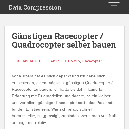
S
Data Compression
TOGGLE
k
i
p
t
Günstigen Racecopter /
o
Quadrocopter selber bauen
m
a
i
,
28. Januar 2016
Arvid
HowTo
Racecopter
n
c
o
Vor Kurzem hat es mich gepackt und ich habe mich
n
entschieden, einen möglichst günstigen Quadrocopter /
t
Racecopter zu bauen. Ich hatte bis dahin keinerlei
e
Erfahrung mit Flugmodellen und dachte, so ein kleiner
n
und vor allem günstiger Racecopter sollte das Passende
t
für den Einstieg sein. Wie sich relativ schnell
herausstellte, ist „günstig“, zumindest wenn man von Null
anfängt, nur relativ.