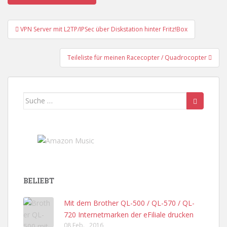
Beitragsnavigation
VPN Server mit L2TP/IPSec über Diskstation hinter Fritz!Box
Teileliste für meinen Racecopter / Quadrocopter
Suche
nach:
BELIEBT
Mit dem Brother QL-500 / QL-570 / QL-
720 Internetmarken der eFiliale drucken
08 Feb. , 2016