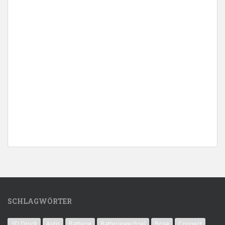
SCHLAGWÖRTER
3D Druck
Auto
Batterie
Batteriewechsel
Bose
Connect