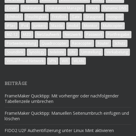
Cover
Diskstation
Diskstation Manager
Dreck
Dynamic DNS
Echtholz
Feuchtigkeit
FritzBox
Gate
Graupner
Hotspot
IPSec
IPv4
Junkers
Mazda
mobil
Monitor
Multicopter
MZ-12
MZD
Netzlaufwerk
Netzwerk
Passwort
Portfreigabe
Portweiterleitung
Quadrocopter
Racecopter
Router
Schutz
Soundlink
Synology
teileliste
Uhr
Umstellung
Verkabelung
Virtual Privat Network
VPN
Wifi
WLAN
BEITRÄGE
FrameMaker Quicktipp: Mit vorheriger oder nachfolgender
Tabellenzeile umbrechen
FrameMaker Quicktipp: Manuellen Seitenumbruch einfügen und
löschen
FIDO2 U2F Authentifizierung unter Linux Mint aktivieren