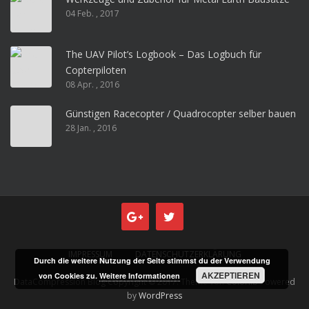
04 Feb. , 2017
The UAV Pilot’s Logbook – Das Logbuch für
Copterpiloten
08 Apr. , 2016
Günstigen Racecopter / Quadrocopter selber bauen
28 Jan. , 2016
IMPRESSUM
DATENSCHUTZERKLÄRUNG
Durch die weitere Nutzung der Seite stimmst du der Verwendung
AKZEPTIEREN
von Cookies zu.
Weitere Informationen
DataCompression Blog Copyright © 2017. Theme von
Colorlib
Powered
by
WordPress