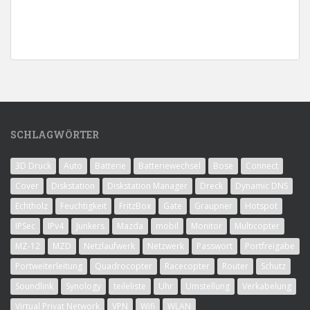
SCHLAGWÖRTER
3D Druck
Auto
Batterie
Batteriewechsel
Bose
Connect
Cover
Diskstation
Diskstation Manager
Dreck
Dynamic DNS
Echtholz
Feuchtigkeit
FritzBox
Gate
Graupner
Hotspot
IPSec
IPv4
Junkers
Mazda
mobil
Monitor
Multicopter
MZ-12
MZD
Netzlaufwerk
Netzwerk
Passwort
Portfreigabe
Portweiterleitung
Quadrocopter
Racecopter
Router
Schutz
Soundlink
Synology
teileliste
Uhr
Umstellung
Verkabelung
Virtual Privat Network
VPN
Wifi
WLAN