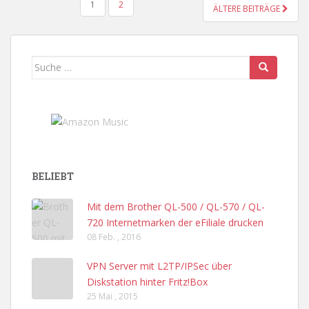
SEITENNUMMERIERUNG
1
2
ÄLTERE BEITRÄGE
DER
BEITRÄGE
Suche
nach:
BELIEBT
Mit dem Brother QL-500 / QL-570 / QL-
720 Internetmarken der eFiliale drucken
08 Feb. , 2016
VPN Server mit L2TP/IPSec über
Diskstation hinter Fritz!Box
25 Mai , 2015