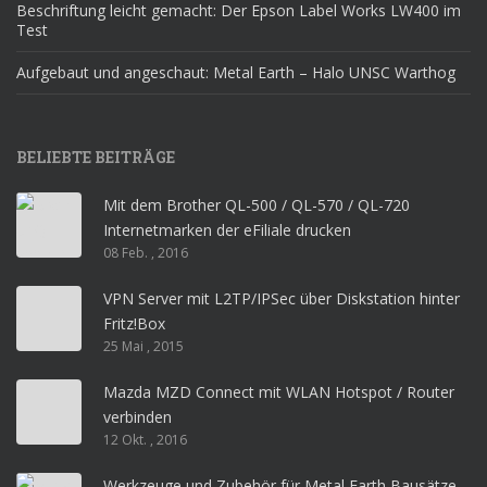
Beschriftung leicht gemacht: Der Epson Label Works LW400 im
Test
Aufgebaut und angeschaut: Metal Earth – Halo UNSC Warthog
BELIEBTE BEITRÄGE
Mit dem Brother QL-500 / QL-570 / QL-720
Internetmarken der eFiliale drucken
08 Feb. , 2016
VPN Server mit L2TP/IPSec über Diskstation hinter
Fritz!Box
25 Mai , 2015
Mazda MZD Connect mit WLAN Hotspot / Router
verbinden
12 Okt. , 2016
Werkzeuge und Zubehör für Metal Earth Bausätze