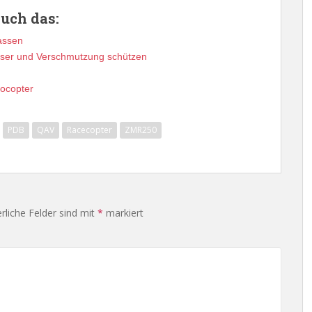
auch das:
lassen
sser und Verschmutzung schützen
rocopter
PDB
QAV
Racecopter
ZMR250
rliche Felder sind mit
*
markiert