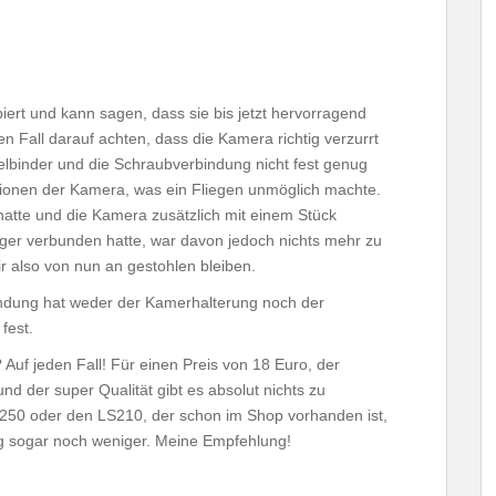
biert und kann sagen, dass sie bis jetzt hervorragend
den Fall darauf achten, dass die Kamera richtig verzurrt
belbinder und die Schraubverbindung nicht fest genug
ionen der Kamera, was ein Fliegen unmöglich machte.
atte und die Kamera zusätzlich mit einem Stück
er verbunden hatte, war davon jedoch nichts mehr zu
r also von nun an gestohlen bleiben.
landung hat weder der Kamerhalterung noch der
fest.
 Auf jeden Fall! Für einen Preis von 18 Euro, der
d der super Qualität gibt es absolut nichts zu
50 oder den LS210, der schon im Shop vorhanden ist,
g sogar noch weniger. Meine Empfehlung!