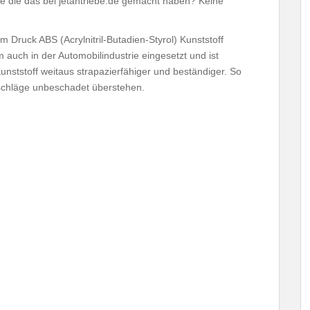
ie die das bei jetantriebe.de gemacht haben? Keine
im Druck ABS (Acrylnitril-Butadien-Styrol) Kunststoff
auch in der Automobilindustrie eingesetzt und ist
nststoff weitaus strapazierfähiger und beständiger. So
nschläge unbeschadet überstehen.